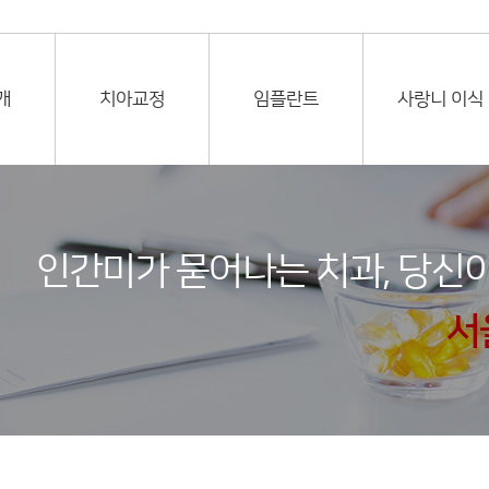
개
치아교정
임플란트
사랑니 이식
인간미가 묻어나는 치과, 당신이
서