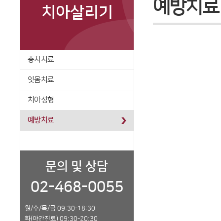
예방치료
치아살리기
충치치료
잇몸치료
치아성형
예방치료
문의 및 상담
02-468-0055
월/수/목/금 09:30-18:30
화(야간진료) 09:30-20:30