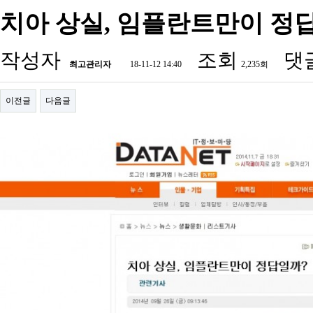
치아 상실, 임플란트만이 정답
작성자
조회
댓
최고관리자
18-11-12 14:40
2,235회
이전글
다음글