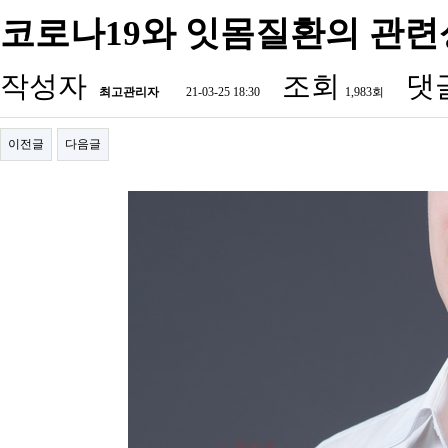
코로나19와 잇몸질환의 관련
작성자
조회
댓
최고관리자
21-03-25 18:30
1,983회
이전글
다음글