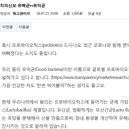
치의신보-유해균vs유익균
작성자
최고관리자
20-07-21 10:08
조회
1,945회
댓글
0건
이전글
다음글